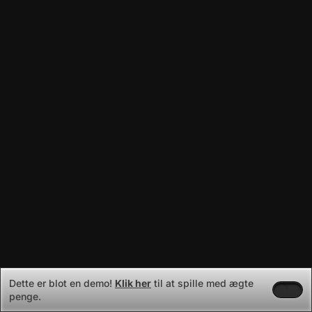
Dette er blot en demo!
Klik her
til at spille med ægte
penge.