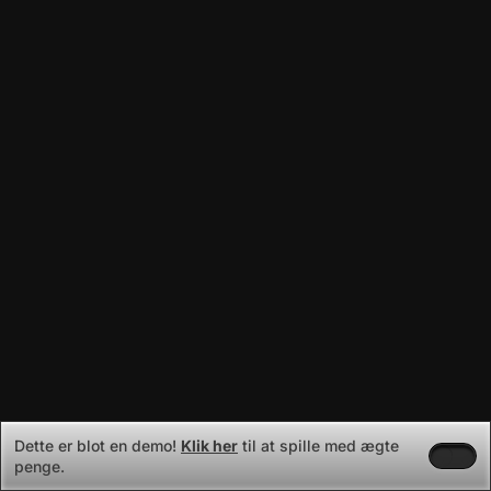
Dette er blot en demo!
Klik her
til at spille med ægte
penge.