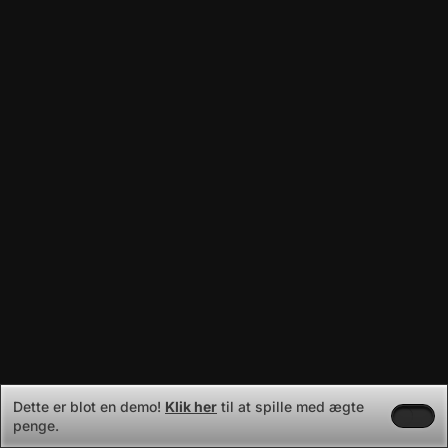
Dette er blot en demo!
Klik her
til at spille med ægte
penge.