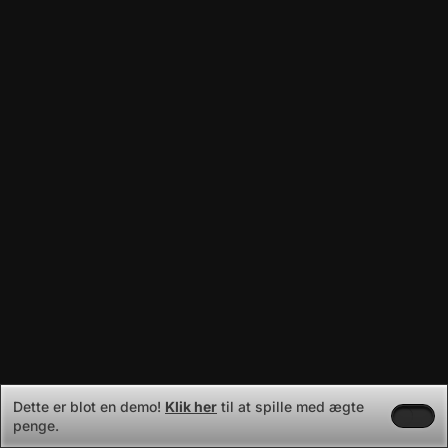
Dette er blot en demo!
Klik her
til at spille med ægte
penge.