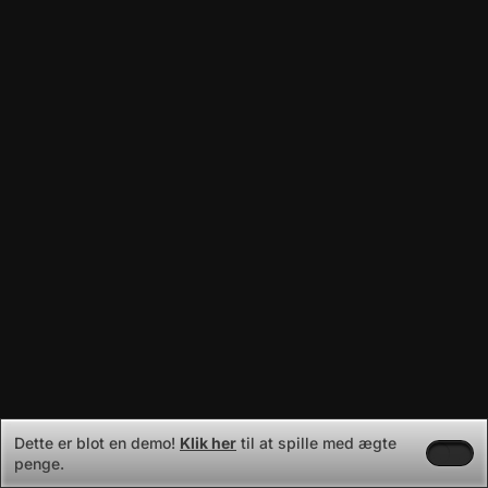
Dette er blot en demo!
Klik her
til at spille med ægte
penge.