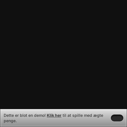
Dette er blot en demo!
Klik her
til at spille med ægte
penge.