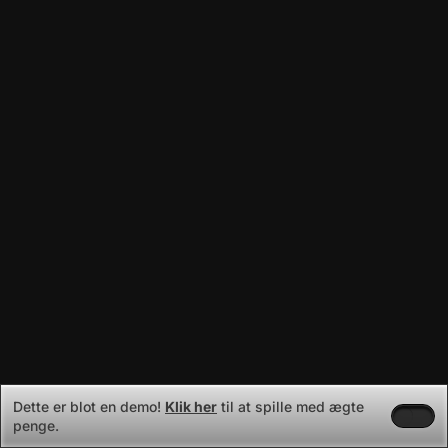
Dette er blot en demo!
Klik her
til at spille med ægte
penge.