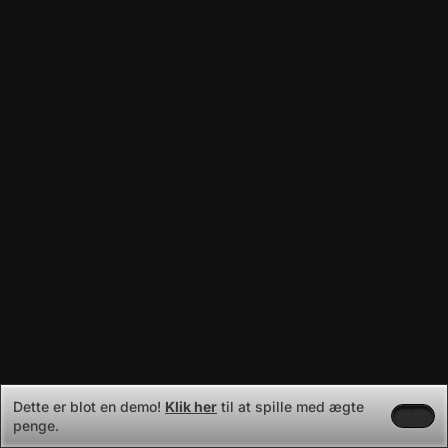
Dette er blot en demo!
Klik her
til at spille med ægte
penge.