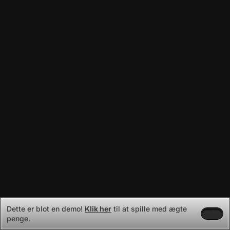
Dette er blot en demo!
Klik her
til at spille med ægte
penge.