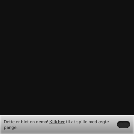
Dette er blot en demo!
Klik her
til at spille med ægte
penge.