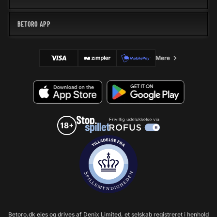
BETORO APP
Mere
Betoro.dk ejes og drives af Denix Limited, et selskab registreret i henhold