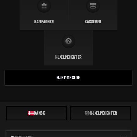
KAMPAGNER
KASSERER
HJÆLPECENTER
HJEMMESIDE
DANSK
HJÆLPECENTER