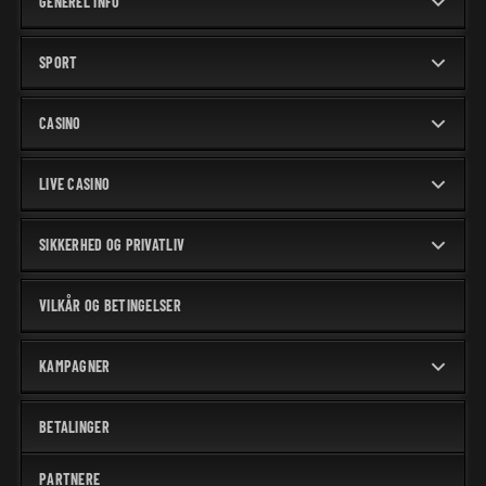
GENEREL INFO
SPORT
CASINO
LIVE CASINO
SIKKERHED OG PRIVATLIV
VILKÅR OG BETINGELSER
KAMPAGNER
BETALINGER
PARTNERE