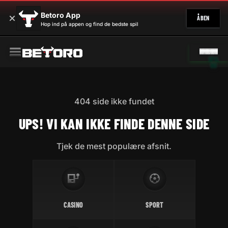
Betoro App
ÅBEN
Hop ind på appen og find de bedste spil
SPIL NU
404 side ikke fundet
UPS! VI KAN IKKE FINDE DENNE SIDE
Tjek de mest populære afsnit.
CASINO
SPORT