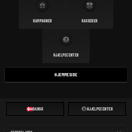
KAMPAGNER
KASSERER
HJÆLPECENTER
HJEMMESIDE
DANSK
HJÆLPECENTER