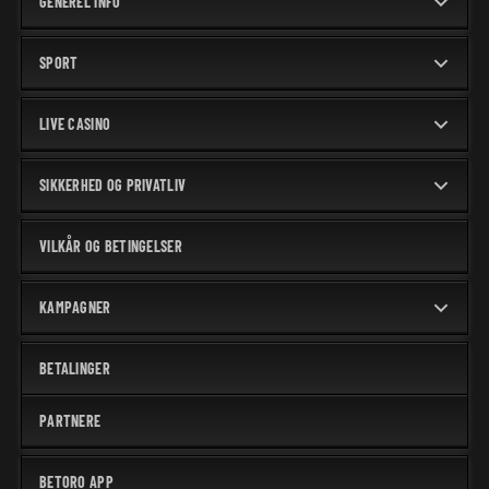
GENEREL INFO
SPORT
LIVE CASINO
SIKKERHED OG PRIVATLIV
VILKÅR OG BETINGELSER
KAMPAGNER
BETALINGER
PARTNERE
BETORO APP