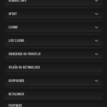
GENEREL INFO
SPORT
CASINO
LIVE CASINO
SIKKERHED OG PRIVATLIV
VILKÅR OG BETINGELSER
KAMPAGNER
BETALINGER
PARTNERE