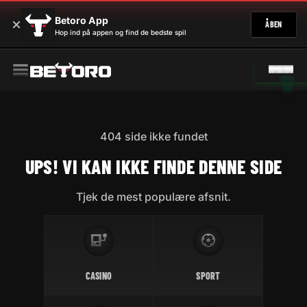
Betoro App
ÅBEN
Hop ind på appen og find de bedste spil
SPIL NU
404 side ikke fundet
UPS! VI KAN IKKE FINDE DENNE SIDE
Tjek de mest populære afsnit.
CASINO
SPORT