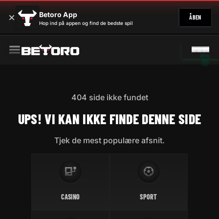
Betoro App
ÅBEN
Hop ind på appen og find de bedste spil
SPIL NU
404 side ikke fundet
UPS! VI KAN IKKE FINDE DENNE SIDE
Tjek de mest populære afsnit.
CASINO
SPORT