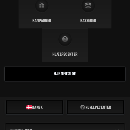
KAMPAGNER
KASSERER
HJÆLPECENTER
HJEMMESIDE
DANSK
HJÆLPECENTER