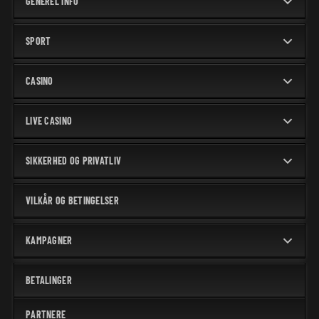
GENEREL INFO
SPORT
CASINO
LIVE CASINO
SIKKERHED OG PRIVATLIV
VILKÅR OG BETINGELSER
KAMPAGNER
BETALINGER
PARTNERE