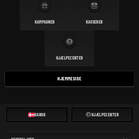
KAMPAGNER
KASSERER
HJÆLPECENTER
HJEMMESIDE
DANSK
HJÆLPECENTER