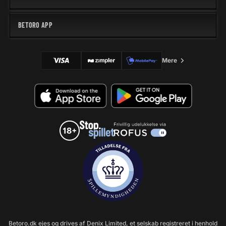
BETORO APP
Mere
Betoro.dk ejes og drives af Denix Limited, et selskab registreret i henhold