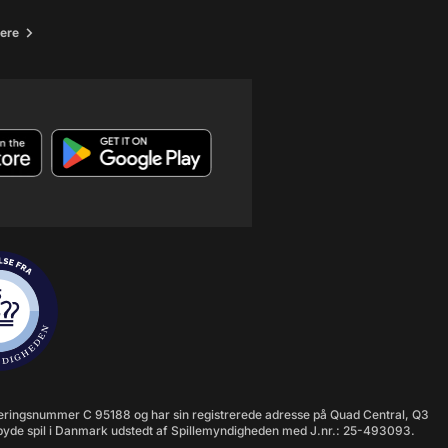
ere
istreringsnummer C 95188 og har sin registrerede adresse på Quad Central, Q3
t udbyde spil i Danmark udstedt af Spillemyndigheden med J.nr.: 25-493093.