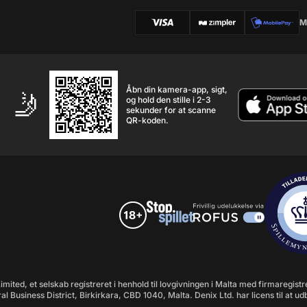
M
Åbn din kamera-app, sigt,
🤳
og hold den stille i 2-3
sekunder for at scanne
QR-koden.
Limited, et selskab registreret i henhold til lovgivningen i Malta med firmareg
tral Business District, Birkirkara, CBD 1040, Malta. Denix Ltd. har licens til a