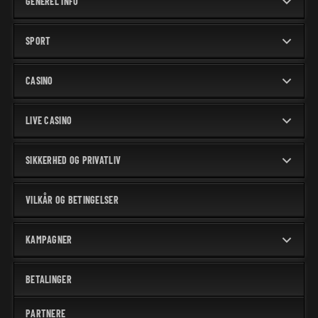
GENEREL INFO
SPORT
CASINO
LIVE CASINO
SIKKERHED OG PRIVATLIV
VILKÅR OG BETINGELSER
KAMPAGNER
BETALINGER
PARTNERE