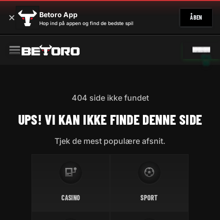
Betoro App
ÅBEN
Hop ind på appen og find de bedste spil
SPIL NU
404 side ikke fundet
UPS! VI KAN IKKE FINDE DENNE SIDE
Tjek de mest populære afsnit.
CASINO
SPORT