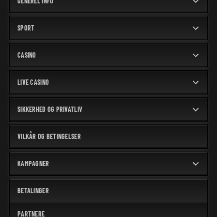
GENEREL INFO
SPORT
CASINO
LIVE CASINO
SIKKERHED OG PRIVATLIV
VILKÅR OG BETINGELSER
KAMPAGNER
BETALINGER
PARTNERE