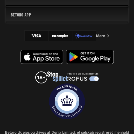
BETORO APP
Mere
Betoro.dk ejes og drives af Denix Limited, et selskab registreret i henhold