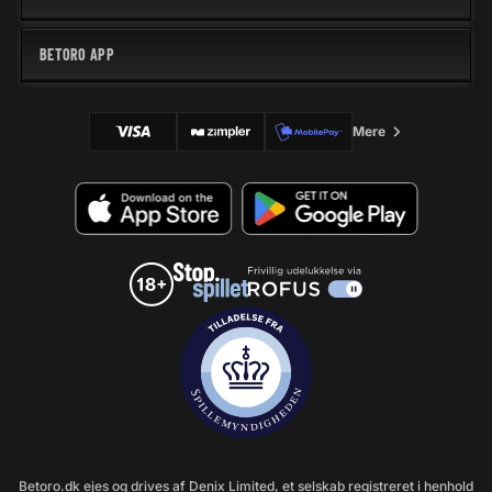
BETORO APP
Mere
Betoro.dk ejes og drives af Denix Limited, et selskab registreret i henhold