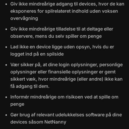
Giv ikke mindreårige adgang til devices, hvor de kan
eksponeres for spilrelateret indhold uden voksen
overvågning
Giv ikke mindreårige tilladelse til at deltage eller
observere, mens du selv spiller om penge
Lad ikke en device ligge uden opsyn, hvis du er
logget ind på en spilside
Vær sikker på, at dine login oplysninger, personlige
oplysninger eller finansielle oplysninger er gemt
sikkert væk, hvor mindreårige (eller andre) ikke kan
få adgang til dem.
Informér mindreårige om risikoen ved at spille om
penge
Gør brug af relevant udelukkelses software på dine
devices såsom NetNanny