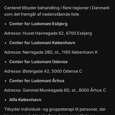
Centeret tilbyder behandling i flere regioner i Danmark
som det fremgår af nedenstående liste
Center for Ludomani Esbjerg
Adresse: Huset Havnegade 62, 6700 Esbjerg
Center for Ludomani København
Adresse: Nørregade 28D, st., 1165 København K
Center for Ludomani Odense
Adresse: Østergade 42, 5000 Odense C
Center for Ludomani Århus
Adresse: Gammel Munkegade 6D, st., 8000 Århus C
Alfa København
Tilbyder individuel- og gruppeterapi til personer, der