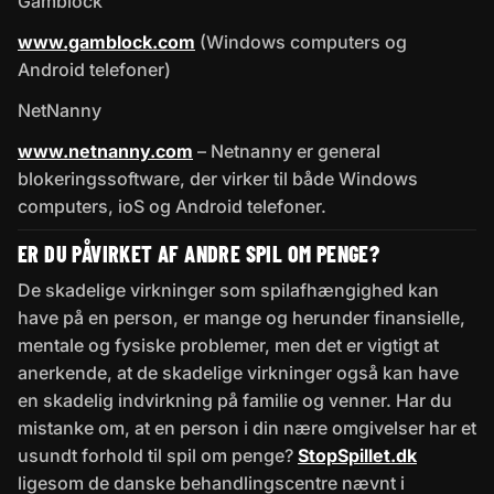
Gamblock
www.gamblock.com
(Windows computers og
Android telefoner)
NetNanny
www.netnanny.com
– Netnanny er general
blokeringssoftware, der virker til både Windows
computers, ioS og Android telefoner.
ER DU PÅVIRKET AF ANDRE SPIL OM PENGE?
De skadelige virkninger som spilafhængighed kan
have på en person, er mange og herunder finansielle,
mentale og fysiske problemer, men det er vigtigt at
anerkende, at de skadelige virkninger også kan have
en skadelig indvirkning på familie og venner. Har du
mistanke om, at en person i din nære omgivelser har et
usundt forhold til spil om penge?
StopSpillet.dk
ligesom de danske behandlingscentre nævnt i