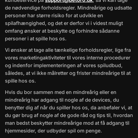
kundeservice på
support@betoro.dk
, så vi kan tage
de nødvendige forholdsregler. Mindreårige og udsatte
personer har større risiko for at udvikle en
spilafhængighed, og det er derfor vi i videst muligt
omfang ønsker at beskytte og forhindre sådanne
personer i at spille hos os.
Vi ønsker at tage alle tænkelige forholdsregler, lige fra
vores marketingaktiviteter til vores interne procedurer
og indenfor implementeringen af vores spiludbud,
således, at vi ikke målretter og frister mindreårige til at
spille hos os.
Hvis du bor sammen med en mindreårig eller en
mindreårig har adgang til nogle af de devices, du
benytter dig af når du spiller hos os, da anbefaler vi, at
du gør brug af nogle af de gode råd og tips til, hvordan
man bedst beskytter mindreårige mod at få adgang til
hjemmesider, der udbyder spil om penge.