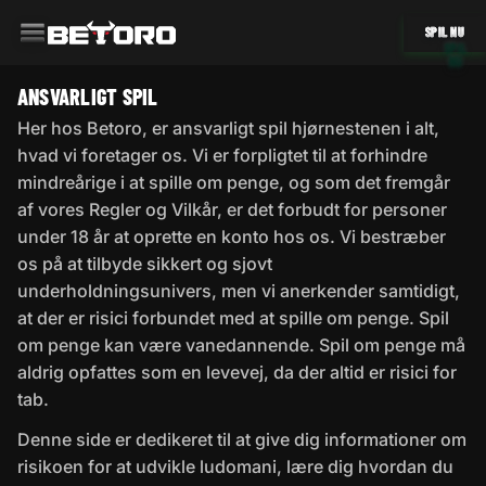
SPIL NU
ANSVARLIGT SPIL
Her hos Betoro, er ansvarligt spil hjørnestenen i alt,
hvad vi foretager os. Vi er forpligtet til at forhindre
mindreårige i at spille om penge, og som det fremgår
af vores Regler og Vilkår, er det forbudt for personer
under 18 år at oprette en konto hos os. Vi bestræber
os på at tilbyde sikkert og sjovt
underholdningsunivers, men vi anerkender samtidigt,
at der er risici forbundet med at spille om penge. Spil
om penge kan være vanedannende. Spil om penge må
aldrig opfattes som en levevej, da der altid er risici for
tab.
Denne side er dedikeret til at give dig informationer om
risikoen for at udvikle ludomani, lære dig hvordan du