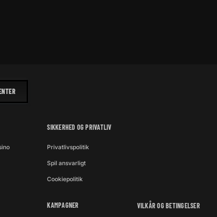
16
28
23
6
NY
NY
Auto Mega Roulette
French Roulette
7
33
19
3
29
6
26
11
20
10
28
0
2
7
1
28
35
8
6
28
32
1
O
DEMO
DEMO
2
17
5
27
33
22
10
14
15
34
35
0
18
18
2
32
4
12
15
25
27
30
000 kr.
1,00 kr.
- 50.000 kr.
1,00 kr.
- 200.000 kr.
29
6
25
10
O
DEMO
DEMO
ENTER
SIKKERHED OG PRIVATLIV
sino
Privatlivspolitik
Spil ansvarligt
Cookiepolitik
KAMPAGNER
VILKÅR OG BETINGELSER