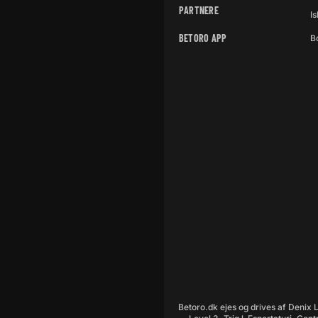
PARTNERE
I
BETORO APP
B
Betoro.dk ejes og drives af Denix 