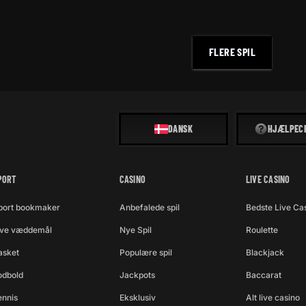
25
35
23
Y
NY
 Roulette 3000
American Roulette
Roulette Azure
3
20
25
12
29
14
15
18
5
12
21
34
29
2
FLERE SPIL
DEMO
DEMO
DEM
9
22
28
32
4
8
30
6
22
15
1
22
5
2
1,00 kr.
- 50.000 kr.
1,00 kr.
- 100.000 kr.
1,00 kr.
- 100.
21
18
4
DEMO
DEMO
DEM
DANSK
HJÆLPEC
PORT
CASINO
LIVE CASINO
port bookmaker
Anbefalede spil
Bedste Live Ca
ive væddemål
Nye Spil
Roulette
asket
Populære spil
Blackjack
odbold
Jackpots
Baccarat
ennis
Eksklusiv
Alt live casino