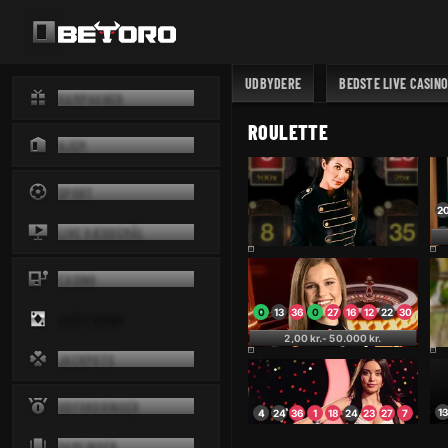
UDBYDERE
BEDSTE LIVE CASIN
KAMPAGNER
ROULETTE
HJEM
Super Stake Roulette
Spee
SPORT
2
LIVE VÆDDEMÅL
31
2
XXXTreme Lightning Roulette
Spee
CASINO
0
13
36
0
27
16
12
22
30
LIVE CASINO
DEMO
2,00 kr.
- 50.000 kr.
18
JACKPOTS
Immersive Roulette
Spee
UDFORDRINGER
13
4
24
36
1
18
24
23
27
7
DEMO
2
5,00 kr.
- 50.000 kr.
17
SAMLINGER