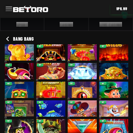
SPIL NU
SPORT
CASINO
LIVE CASINO
BANG BANG
NY
NY
Jumbo Jellies
Pharaoh’s Rage
Super Cash Drop
Fire Wilds
NY
NY
NY
Jokrz Wild Ultranudge GigaBlox
Chilli Champions UltraHitz
Diamond Delirium
Ancient Eclipse
DEMO
DEMO
DEMO
DEMO
NY
NY
NY
Angry Tiki DoubleMax
Super Cash Drop GigaBlox
THE RUNEMAKERS DOUBLEMAX
Rainbow Power Pots Ultranudge
DEMO
DEMO
DEMO
DEMO
NY
NY
NY
NY
Pharaoh’s Gaze Doublemax
Arctic Catch
Fiesta Explosiva DuoMax
Almighty Thunder UltraHitz Gigablox
DEMO
DEMO
DEMO
DEMO
NY
NY
NY
Jekyllz Wild Ultranudge
Shadow Raiders Multimax
The Hot Offer
Jokrz Wild UltraNudge
DEMO
DEMO
DEMO
DEMO