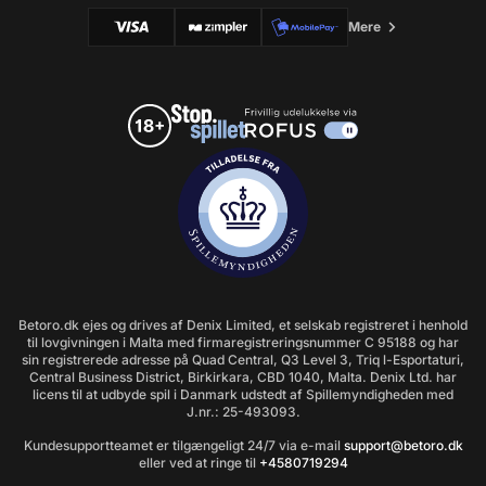
Mere
Betoro.dk ejes og drives af Denix Limited, et selskab registreret i henhold
til lovgivningen i Malta med firmaregistreringsnummer C 95188 og har
sin registrerede adresse på Quad Central, Q3 Level 3, Triq l-Esportaturi,
Central Business District, Birkirkara, CBD 1040, Malta. Denix Ltd. har
licens til at udbyde spil i Danmark udstedt af Spillemyndigheden med
J.nr.: 25-493093.
Kundesupportteamet er tilgængeligt 24/7 via e-mail
support@betoro.dk
eller ved at ringe til
+4580719294