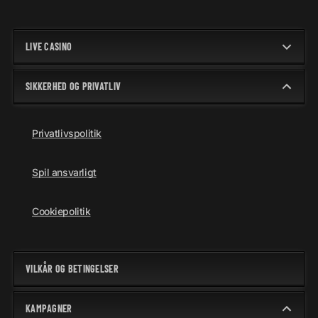
LIVE CASINO
SIKKERHED OG PRIVATLIV
Privatlivspolitik
Spil ansvarligt
Cookiepolitik
VILKÅR OG BETINGELSER
KAMPAGNER