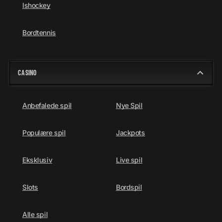
Ishockey
Bordtennis
CASINO
Anbefalede spil
Nye Spil
Populære spil
Jackpots
Eksklusiv
Live spil
Slots
Bordspil
Alle spil