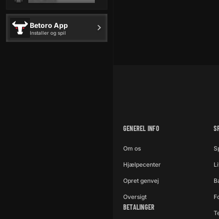
NY
3 Super Porky Banks
Hyp
Betoro App
Installer og spil
DEMO
DEMO
GENEREL INFO
S
Om os
S
Hjælpecenter
L
Opret genvej
B
Oversigt
F
BETALINGER
T