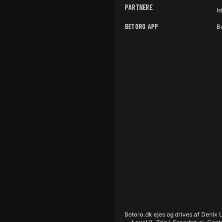
PARTNERE
I
BETORO APP
B
Betoro.dk ejes og drives af Denix 