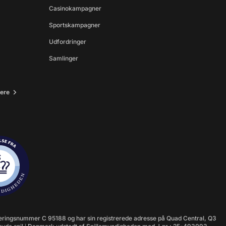
Casinokampagner
Sportskampagner
Udfordringer
Samlinger
ere
istreringsnummer C 95188 og har sin registrerede adresse på Quad Central, Q3