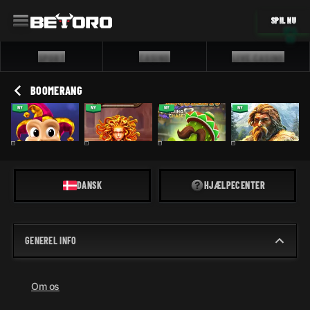
SPIL NU
SPORT
CASINO
LIVE CASINO
BOOMERANG
NY
NY
NY
NY
Joker Super Reels
3 Wonders Medusa
Wild Esqueleto Lightning Chase
10,000 Years Before Cash
DEMO
DEMO
DEMO
DEMO
DANSK
HJÆLPECENTER
GENEREL INFO
Om os