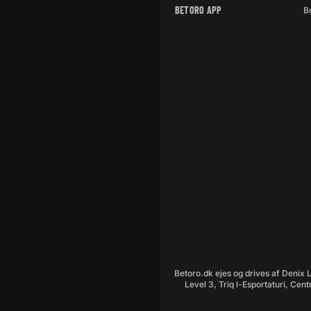
BETORO APP
B
Betoro.dk ejes og drives af Denix 
Level 3, Triq l-Esportaturi, Cen