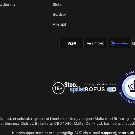
ordtennis
Slots
Bordspil
Alle spil
M
Limited, et selskab registreret i henhold til lovgivningen i Malta med firmareg
tral Business District, Birkirkara, CBD 1040, Malta. Denix Ltd. har licens til a
Kundesupportteamet er tilgængeligt 24/7 via e-mail
support@betoro.dk