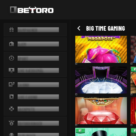
BIG TIME GAMING
KAMPAGNER
Fruit Merge Megapots
Extr
HJEM
SPORT
N
LIVE VÆDDEMÅL
Millionaire
Bon
CASINO
DEMO
LIVE CASINO
Royal Mint
Gol
JACKPOTS
DEMO
UDFORDRINGER
NY
N
Monopoly Deluxe
Mon
SAMLINGER