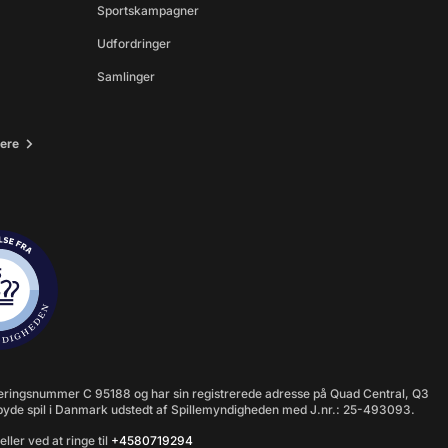
Sportskampagner
Udfordringer
Samlinger
ere
istreringsnummer C 95188 og har sin registrerede adresse på Quad Central, Q3
t udbyde spil i Danmark udstedt af Spillemyndigheden med J.nr.: 25-493093.
eller ved at ringe til
+4580719294