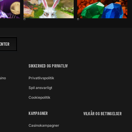
O
DEMO
DEMO
O
DEMO
DEMO
ENTER
SIKKERHED OG PRIVATLIV
sino
Privatlivspolitik
Spil ansvarligt
Cookiepolitik
KAMPAGNER
VILKÅR OG BETINGELSER
Casinokampagner