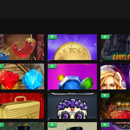
NY
NY
a Chilli
Big Bucks Deluxe
Castle of Terror 2
Y
NY
anza
Star Clusters
The Final Countdown
DEMO
DEMO
DEM
NY
d Megaways
Danger High Voltage
Bonanza Falls
DEMO
DEMO
DEM
Y
NY
NY
opoly TapCards
Monopoly Rush Hour
Millionaire Megapots