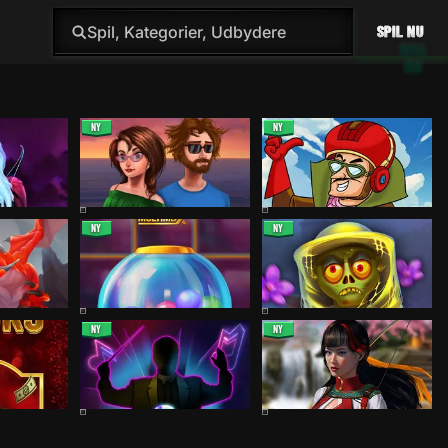
SPIL NU
Spil, Kategorier, Udbydere
NY
NY
Juiced DuoMax
7th Squadron DoubleMaX
NY
NY
Lollipop Drop MultiMax
Attack of the Zombees WildEnergy
O
DEMO
DEMO
NY
NY
Diamond Symphony DoubleMax
Lotus Warrior
O
DEMO
DEMO