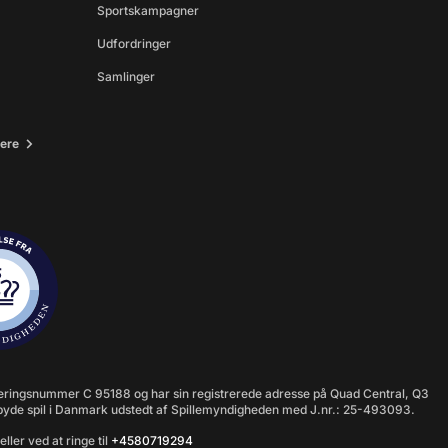
Sportskampagner
Udfordringer
Samlinger
ere
istreringsnummer C 95188 og har sin registrerede adresse på Quad Central, Q3
t udbyde spil i Danmark udstedt af Spillemyndigheden med J.nr.: 25-493093.
eller ved at ringe til
+4580719294