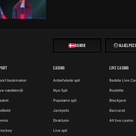
DEMO
DEMO
DEM
DEMO
DANSK
HJÆLPEC
PORT
CASINO
LIVE CASINO
port bookmaker
Anbefalede spil
Bedste Live Ca
ive væddemål
Nye Spil
Roulette
asket
Populære spil
Blackjack
odbold
Jackpots
Baccarat
ennis
Eksklusiv
Alt live casino
shockey
Live spil