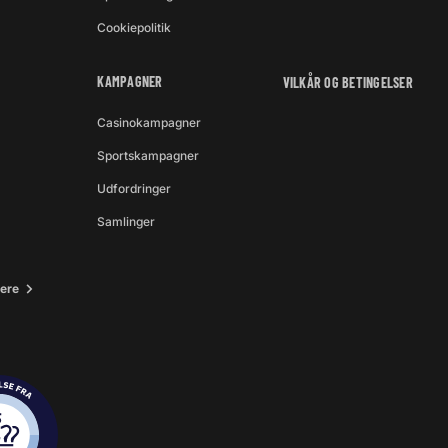
Cookiepolitik
KAMPAGNER
VILKÅR OG BETINGELSER
Casinokampagner
Sportskampagner
Udfordringer
Samlinger
ere