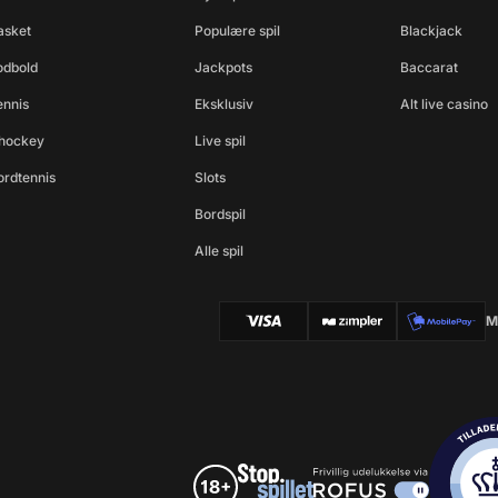
asket
Populære spil
Blackjack
odbold
Jackpots
Baccarat
ennis
Eksklusiv
Alt live casino
shockey
Live spil
ordtennis
Slots
Bordspil
Alle spil
M