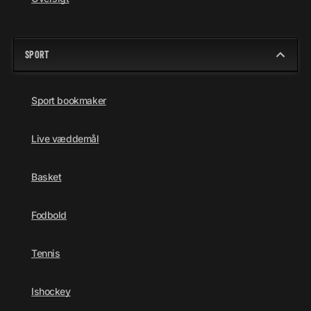
SPORT
Sport bookmaker
Live væddemål
Basket
Fodbold
Tennis
Ishockey