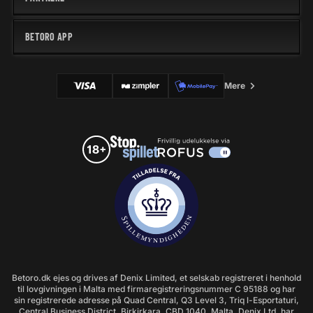
BETORO APP
Mere
Betoro.dk ejes og drives af Denix Limited, et selskab registreret i henhold
til lovgivningen i Malta med firmaregistreringsnummer C 95188 og har
sin registrerede adresse på Quad Central, Q3 Level 3, Triq l-Esportaturi,
Central Business District, Birkirkara, CBD 1040, Malta. Denix Ltd. har