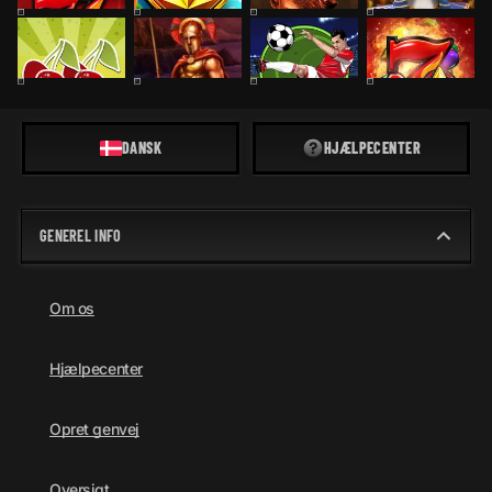
Ultra Fresh
Almighty Sparta
Gladiators
Lucky Streak 2
DEMO
DEMO
DEMO
DEMO
DEMO
DEMO
DEMO
DEMO
DANSK
HJÆLPECENTER
GENEREL INFO
Om os
Hjælpecenter
Opret genvej
Oversigt