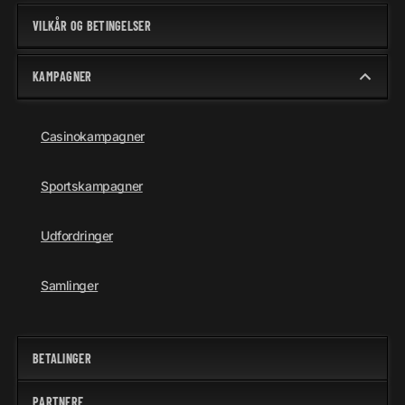
VILKÅR OG BETINGELSER
KAMPAGNER
Casinokampagner
Sportskampagner
Udfordringer
Samlinger
BETALINGER
PARTNERE