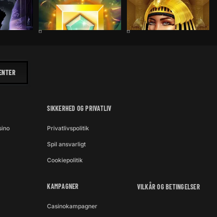
O
DEMO
DEMO
O
DEMO
DEMO
ENTER
SIKKERHED OG PRIVATLIV
sino
Privatlivspolitik
Spil ansvarligt
Cookiepolitik
KAMPAGNER
VILKÅR OG BETINGELSER
Casinokampagner