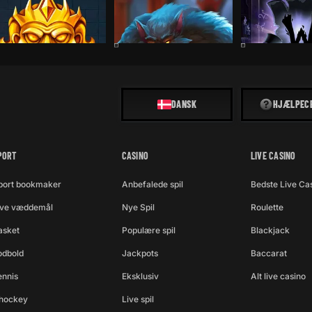
DEMO
DEMO
DEM
DEMO
DEMO
DEM
DANSK
HJÆLPEC
PORT
CASINO
LIVE CASINO
port bookmaker
Anbefalede spil
Bedste Live Ca
ive væddemål
Nye Spil
Roulette
asket
Populære spil
Blackjack
odbold
Jackpots
Baccarat
ennis
Eksklusiv
Alt live casino
shockey
Live spil