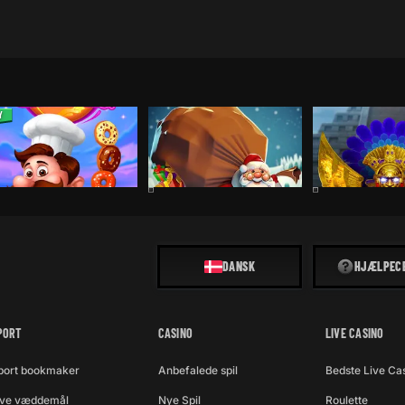
Y
 Donuts
Christmas Santa
Golden Gods
DEMO
DEMO
DEM
DANSK
HJÆLPEC
PORT
CASINO
LIVE CASINO
port bookmaker
Anbefalede spil
Bedste Live Ca
ive væddemål
Nye Spil
Roulette