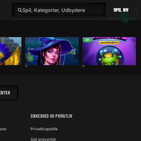
SPIL NU
Spil, Kategorier, Udbydere
NY
Splendour Forest
5 Monsters
O
DEMO
DEMO
ENTER
SIKKERHED OG PRIVATLIV
sino
Privatlivspolitik
Spil ansvarligt