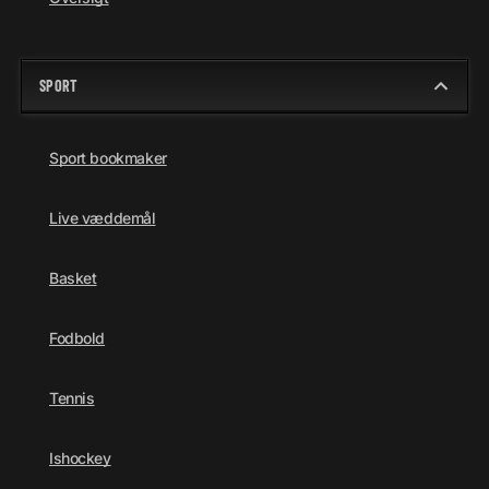
SPORT
Sport bookmaker
Live væddemål
Basket
Fodbold
Tennis
Ishockey