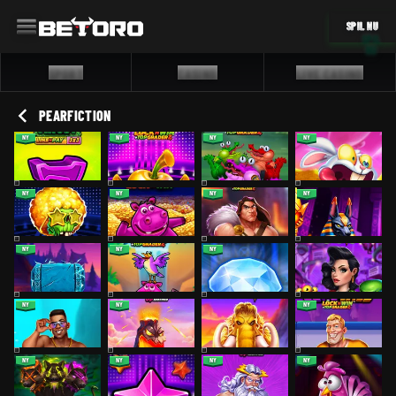
SPIL NU
SPORT
CASINO
LIVE CASINO
PEARFICTION
NY
NY
NY
NY
TopLoot Payout LineNPay
3 Cherry Frenzy
3 Lucky Gators
Bunny Loot
NY
NY
NY
NY
Granny Disco Frenzy
3 Lucky Hippos
Betbarian Bounty
Alpha Gods Anubis
DEMO
DEMO
DEMO
DEMO
NY
NY
NY
Treasures of Mjolnir
3 Lucky Hippos 2
3 Glittery Diamonds
Galactic Invaders
DEMO
DEMO
DEMO
DEMO
NY
NY
NY
Blazing Piranhas
Treasures of Kilauea 2
Blazing Mammoth XL
Goons Gone Wild
DEMO
DEMO
DEMO
DEMO
NY
NY
NY
NY
Cerberus Gold
3 Stellar Bonanza
Alpha Gods: Zeus
Chicken Night Fever
DEMO
DEMO
DEMO
DEMO