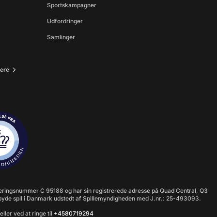
Sportskampagner
Udfordringer
Samlinger
ere
istreringsnummer C 95188 og har sin registrerede adresse på Quad Central, Q3
t udbyde spil i Danmark udstedt af Spillemyndigheden med J.nr.: 25-493093.
eller ved at ringe til
+4580719294