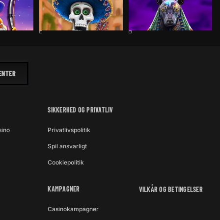
O
DEMO
DEMO
O
DEMO
DEMO
ENTER
SIKKERHED OG PRIVATLIV
sino
Privatlivspolitik
Spil ansvarligt
Cookiepolitik
KAMPAGNER
VILKÅR OG BETINGELSER
Casinokampagner