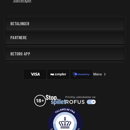
Samlinger
BETALINGER
PARTNERE
BETORO APP
Mere