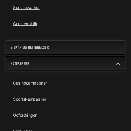
Spil ansvarligt
Cookiepolitik
VILKÅR OG BETINGELSER
KAMPAGNER
Casinokampagner
Sportskampagner
Udfordringer