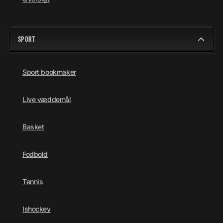
SPORT
Sport bookmaker
Live væddemål
Basket
Fodbold
Tennis
Ishockey