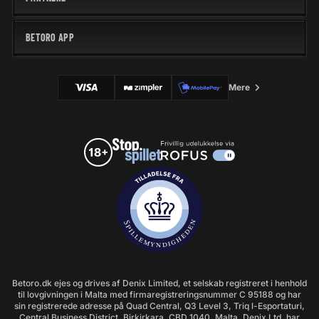
BETORO APP
Mere
Betoro.dk ejes og drives af Denix Limited, et selskab registreret i henhold
til lovgivningen i Malta med firmaregistreringsnummer C 95188 og har
sin registrerede adresse på Quad Central, Q3 Level 3, Triq l-Esportaturi,
Central Business District, Birkirkara, CBD 1040, Malta. Denix Ltd. har