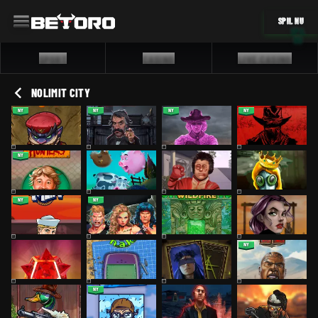
SPIL NU
SPORT
CASINO
LIVE CASINO
NOLIMIT CITY
NY
NY
NY
NY
Tanked 3: First Blood 2
True Grit Redemption 2
Tombstone Begins
Dead, Dead Or Deader
NY
Gator Hunters
Tractor Beam
Walk of Shame
xWays Hoarder xSplit
DEMO
DEMO
DEMO
DEMO
NY
NY
Seamen
Brute Force: Alien Onslaught
Mayan Magic Wildfire
Tombstone RIP
DEMO
DEMO
DEMO
DEMO
NY
WiXX
Brick Snake 2000
True Kult
San Quentin 2: Death Row
DEMO
DEMO
DEMO
DEMO
NY
Duck Hunters
Flight Mode
Whacked!
Highway to Hell
DEMO
DEMO
DEMO
DEMO