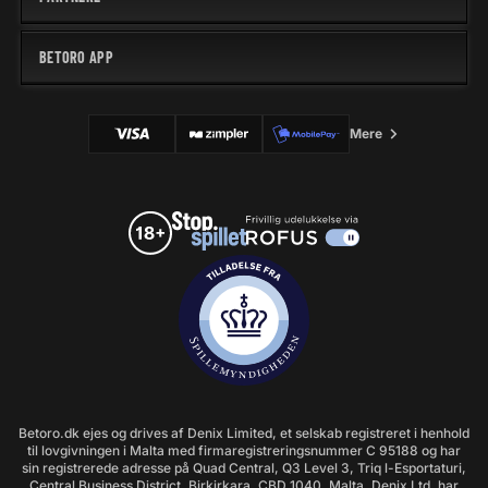
BETORO APP
Mere
Betoro.dk ejes og drives af Denix Limited, et selskab registreret i henhold
til lovgivningen i Malta med firmaregistreringsnummer C 95188 og har
sin registrerede adresse på Quad Central, Q3 Level 3, Triq l-Esportaturi,
Central Business District, Birkirkara, CBD 1040, Malta. Denix Ltd. har