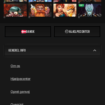
NY
Tanked
Fire in the Hole 3
Dragon Tribe
Brute Force
DEMO
DEMO
DEMO
DEMO
DEMO
DEMO
DEMO
DEMO
DANSK
HJÆLPECENTER
GENEREL INFO
Om os
Hjælpecenter
Opret genvej
Oversigt