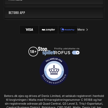
BETORO APP
Mere
Betoro.dk ejes og drives af Denix Limited, et selskab registreret i henhold
til lovgivningen i Malta med firmaregistreringsnummer C 95188 og har
sin registrerede adresse på Quad Central, Q3 Level 3, Triq l-Esportaturi,
Central Business District, Birkirkara, CBD 1040, Malta. Denix Ltd. har