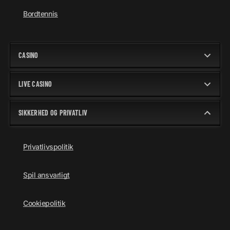
Bordtennis
CASINO
LIVE CASINO
SIKKERHED OG PRIVATLIV
Privatlivspolitik
Spil ansvarligt
Cookiepolitik