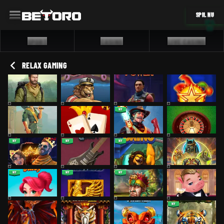
SPIL NU
SPORT
CASINO
LIVE CASINO
RELAX GAMING
Temple Tumble Megaways
Net Gains
Book of Power
Epic Joker
NY
Iron Bank
Blackjack Neo
Money Train 4
Roulette Nouveau
DEMO
DEMO
DEMO
DEMO
NY
NY
NY
Cluster Tumble
Guitar Quest
Beast Gains
King of Kings
DEMO
DEMO
DEMO
DEMO
NY
NY
NY
Jumbo Juicy
Conquer Babylon
Snake's Gold
The Great Pigsby
DEMO
DEMO
DEMO
DEMO
NY
Dragons Awakening
Tiger Kingdom Infinity Reels
Volatile Vikings
Tiger Shrine
DEMO
DEMO
DEMO
DEMO