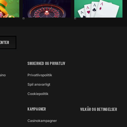
O
DEMO
DEMO
O
DEMO
DEMO
ENTER
SIKKERHED OG PRIVATLIV
sino
Privatlivspolitik
Spil ansvarligt
Cookiepolitik
KAMPAGNER
VILKÅR OG BETINGELSER
Casinokampagner