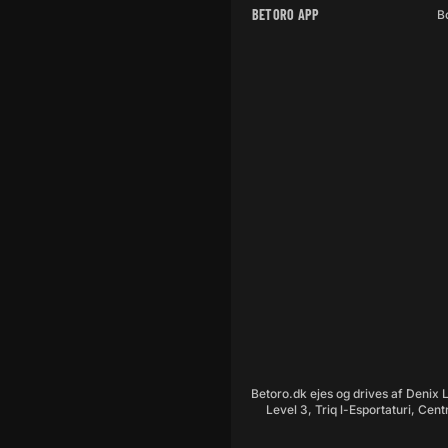
BETORO APP
B
Betoro.dk ejes og drives af Denix 
Level 3, Triq l-Esportaturi, Cen