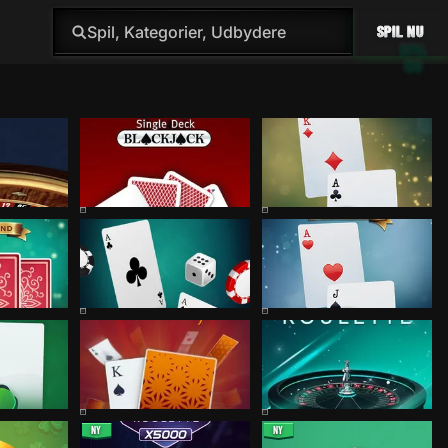
SPIL NU
Spil, Kategorier, Udbydere
Vegas Strip Blackjack
Multihand Classic Blackjack
wn Blackjack
Premier Blackjack with Side Bets
Multihand European Blackjack
O
DEMO
DEMO
Lucky Lucky
Premier Blackjack with Buster Blackjack
Auto Roulette
O
DEMO
DEMO
NY
NY
Ultra Warp Roulette
Classic Blackjack SideBet Suite