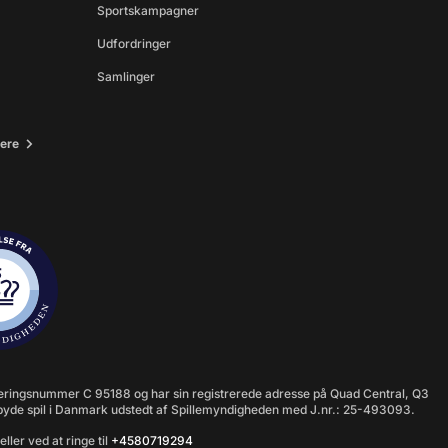
Sportskampagner
Udfordringer
Samlinger
ere
istreringsnummer C 95188 og har sin registrerede adresse på Quad Central, Q3
t udbyde spil i Danmark udstedt af Spillemyndigheden med J.nr.: 25-493093.
eller ved at ringe til
+4580719294