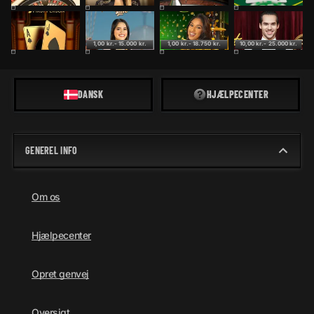
First Person XXXtreme Lightning Baccarat
Balloon Race
Crazy Pachinko
Free Bet Blackjack
DEMO
DEMO
DEMO
DEMO
1,00 kr.
- 15.000 kr.
1,00 kr.
- 18.750 kr.
10,00 kr.
- 25.000 kr.
DEMO
DEMO
DEMO
DEMO
DANSK
HJÆLPECENTER
GENEREL INFO
Om os
Hjælpecenter
Opret genvej
Oversigt