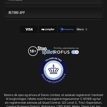
BETORO APP
Mere
Betoro.dk ejes og drives af Denix Limited, et selskab registreret i henhold
til lovgivningen i Malta med firmaregistreringsnummer C 95188 og har
sin registrerede adresse på Quad Central, Q3 Level 3, Triq l-Esportaturi,
Central Business District, Birkirkara, CBD 1040, Malta. Denix Ltd. har